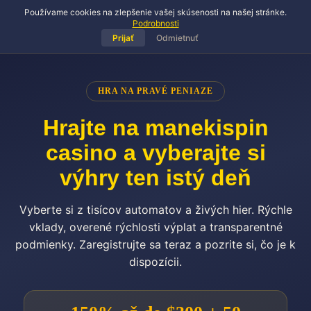
Používame cookies na zlepšenie vašej skúsenosti na našej stránke.
manekispin casino
Podrobnosti
Prijať
Odmietnuť
HRA NA PRAVÉ PENIAZE
Hrajte na manekispin
casino a vyberajte si
výhry ten istý deň
Vyberte si z tisícov automatov a živých hier. Rýchle
vklady, overené rýchlosti výplat a transparentné
podmienky. Zaregistrujte sa teraz a pozrite si, čo je k
dispozícii.