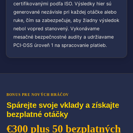
certifikovanými podľa ISO. Výsledky hier sú
generované nezávisle pri každej otáčke alebo
ruke, čím sa zabezpečuje, aby žiadny výsledok
nebol vopred stanovený. Vykonávame
mesačné bezpečnostné audity a udržiavame
PCI-DSS úroveň 1 na spracovanie platieb.
BONUS PRE NOVÝCH HRÁČOV
Spárejte svoje vklady a získajte
bezplatné otáčky
€300 plus 50 bezplatných