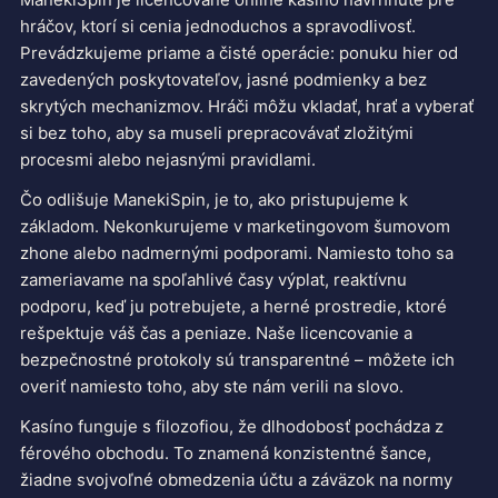
hráčov, ktorí si cenia jednoduchos a spravodlivosť.
Prevádzkujeme priame a čisté operácie: ponuku hier od
zavedených poskytovateľov, jasné podmienky a bez
skrytých mechanizmov. Hráči môžu vkladať, hrať a vyberať
si bez toho, aby sa museli prepracovávať zložitými
procesmi alebo nejasnými pravidlami.
Čo odlišuje ManekiSpin, je to, ako pristupujeme k
základom. Nekonkurujeme v marketingovom šumovom
zhone alebo nadmernými podporami. Namiesto toho sa
zameriavame na spoľahlivé časy výplat, reaktívnu
podporu, keď ju potrebujete, a herné prostredie, ktoré
rešpektuje váš čas a peniaze. Naše licencovanie a
bezpečnostné protokoly sú transparentné – môžete ich
overiť namiesto toho, aby ste nám verili na slovo.
Kasíno funguje s filozofiou, že dlhodobosť pochádza z
férového obchodu. To znamená konzistentné šance,
žiadne svojvoľné obmedzenia účtu a záväzok na normy