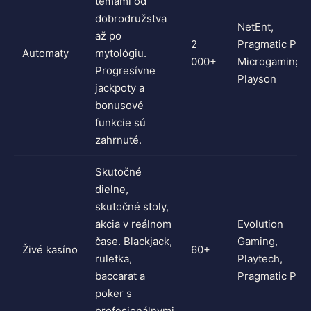
témami od
dobrodružstva
NetEnt,
až po
2
Pragmatic Play
Automaty
mytológiu.
000+
Microgaming,
Progresívne
Playson
jackpoty a
bonusové
funkcie sú
zahrnuté.
Skutočné
dielne,
skutočné stoly,
akcia v reálnom
Evolution
čase. Blackjack,
Gaming,
Živé kasíno
60+
ruletka,
Playtech,
baccarat a
Pragmatic Play
poker s
profesionálnymi