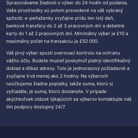
Spracovávame žiadosti o výber do 24 hodín od podania.
Vaše prostriedky sú potom prevedené na váš vybraný
spôsob: e-peňaženky zvyčajne prídu ten istý deň,
bankové transfery do 2 až 3 pracovných dní a debetné
karty do 1 až 2 pracovných dní. Minimálny výber je £10 a
maximálny počet na transakciu je £50 000.
Váš prvý výber spustí overovací kontrolu na ochranu
vášho účtu. Budete musieť poskytnúť platný identifikačný
doklad a dôkaz adresy. Toto je jednorazový požiadavok a
zvyčajne trvá menej ako 2 hodiny. Na výberoch
neúčtujeme žiadne poplatky, takže suma, ktorú si
vyžiadáte, je suma, ktorú dostanete. V prípade
akýchkoľvek otázok týkajúcich sa výberov kontaktujte náš
tím podpory dostupný 24/7.