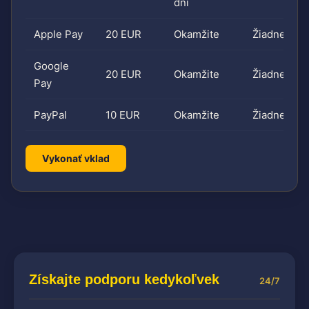
dni
Apple Pay
20 EUR
Okamžite
Žiadne
Google
20 EUR
Okamžite
Žiadne
Pay
PayPal
10 EUR
Okamžite
Žiadne
Vykonať vklad
Získajte podporu kedykoľvek
24/7