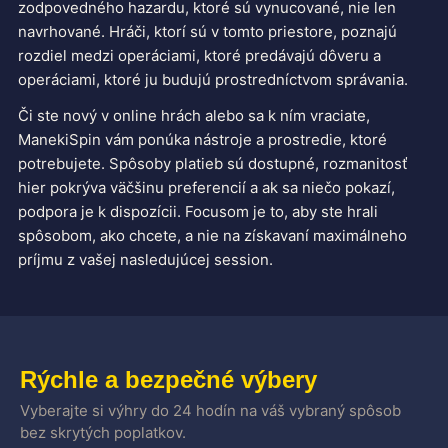
zodpovedného hazardu, ktoré sú vynucované, nie len
navrhované. Hráči, ktorí sú v tomto priestore, poznajú
rozdiel medzi operáciami, ktoré predávajú dôveru a
operáciami, ktoré ju budujú prostredníctvom správania.
Či ste nový v online hrách alebo sa k ním vraciate,
ManekiSpin vám ponúka nástroje a prostredie, ktoré
potrebujete. Spôsoby platieb sú dostupné, rozmanitosť
hier pokrýva väčšinu preferencií a ak sa niečo pokazí,
podpora je k dispozícii. Focusom je to, aby ste hrali
spôsobom, ako chcete, a nie na získavaní maximálneho
príjmu z vašej nasledujúcej session.
Rýchle a bezpečné výbery
Vyberajte si výhry do 24 hodín na váš vybraný spôsob
bez skrytých poplatkov.