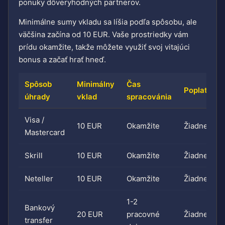
ponuky dôveryhodných partnerov.
Minimálne sumy vkladu sa líšia podľa spôsobu, ale
väčšina začína od 10 EUR. Vaše prostriedky vám
prídu okamžite, takže môžete využiť svoj vitajúci
bonus a začať hrať hneď.
Spôsob
Minimálny
Čas
Poplatok
úhrady
vklad
spracovánia
Visa /
10 EUR
Okamžite
Žiadne
Mastercard
Skrill
10 EUR
Okamžite
Žiadne
Neteller
10 EUR
Okamžite
Žiadne
1-2
Bankový
20 EUR
pracovné
Žiadne
transfer