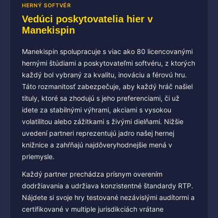
HERNÝ SOFTVÉR
Vedúci poskytovatelia hier v
Manekispin
Manekispin spolupracuje s viac ako 80 licencovanými
hernými štúdiami a poskytovateľmi softvéru, z ktorých
každý bol vybraný za kvalitu, inováciu a férovú hru.
Táto rozmanitosť zabezpečuje, aby každý hráč našiel
tituly, ktoré sa zhodujú s jeho preferenciami, či už
idete za stabilnými výhrami, akciami s vysokou
volatilitou alebo zážitkami s živými dielňami. Nižšie
uvedení partneri reprezentujú jadro našej hernej
knižnice a zahŕňajú najdôveryhodnejšie mená v
priemysle.
Každý partner prechádza prísnym overením
dodržiavania a udržiava konzistentné štandardy RTP.
Nájdete si svoje hry testované nezávislými audítormi a
certifikované v multiple jurisdikciách vrátane