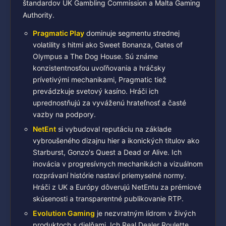
štandardov UK Gambling Commission a Malta Gaming
Authority.
Pragmatic Play
dominuje segmentu strednej
volatility s hitmi ako Sweet Bonanza, Gates of
Olympus a The Dog House. Sú známe
konzistentnosťou uvoľňovania a hráčsky
prívetivými mechanikami, Pragmatic tiež
prevádzkuje svetový kasíno. Hráči ich
uprednostňujú za vyváženú hrateľnosť a časté
vazby na podpory.
NetEnt
si vybudoval reputáciu na základe
vybroušeného dizajnu hier a ikonických titulov ako
Starburst, Gonzo's Quest a Dead or Alive. Ich
inovácia v progresívnych mechanikách a vizuálnom
rozprávaní histórie nastaví priemyselné normy.
Hráči z UK a Európy dôverujú NetEntu za prémiové
skúsenosti a transparentné publikovanie RTP.
Evolution Gaming
je nezvratným lídrom v živých
produktoch s dielňami. Ich Real Dealer Roulette,