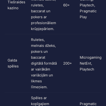
Tiešraides
ruletes,
60+
Playtech,
kazino
baccarat un
Pragmatic
pokers ar
Play
profesionāliem
krūpjepāriem.
Ruletes,
melnais džeks,
pokers un
baccarat
Microgaming,
Galda
digitālā formātā
200+
NetEnt,
spēles
ar vairākām
Playtech
variācijām un
likmes
līmeņiem.
Spēles ar
kopīgajiem
Pragmatic