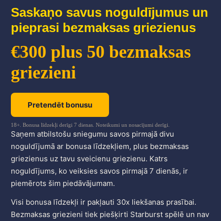
Saskaņo savus noguldījumus un
pieprasi bezmaksas griezienus
€300 plus 50 bezmaksas
griezieni
Pretendēt bonusu
18+. Bonusa līdzekļi derīgi 7 dienas. Noteikumi un nosacījumi derīgi.
Saņem atbilstošu sniegumu savos pirmajā divu
noguldījumā ar bonusa līdzekļiem, plus bezmaksas
griezienus uz tavu sveicienu griezienu. Katrs
noguldījums, ko veiksies savos pirmajā 7 dienās, ir
piemērots šim piedāvājumam.
Visi bonusa līdzekļi ir pakļauti 30x liekšanas prasībai.
Bezmaksas griezieni tiek piešķirti Starburst spēlē un nav