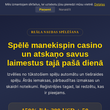
Mēs izmantojam sīkfailus, lai uzlabotu jūsu pieredzi mūsu vietnē.
Detaļas
manekispin casino
Pieņemt
Noraidīt
REĀLA NAUDAS SPĒLĒŠANA
Spēlē manekispin casino
un atskaņo savus
laimestus tajā pašā dienā
Izvēlies no tūkstošiem spēļu automātu un tiešraides
spēļu. Ātrās iemaksas, pārbaudītas izmaksas un
skaidri noteikumi. Reģistrējies tagad, lai redzētu, kas
ir pieejams.