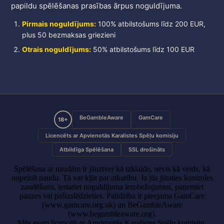
papildu spēlēšanas prasības ārpus noguldījuma.
Pirmais noguldījums:
100% atbilstošums līdz 200 EUR,
plus 50 bezmaksas griezieni
Otrais noguldījums:
50% atbilstošums līdz 100 EUR
BeGambleAware
GamCare
18+
Licencēts ar Apvienotās Karalistes Spēļu komisiju
Atbildīga Spēlēšana
SSL drošināts
Spēlēšana ar naudām ir jāuztver kā izklaide, nevis kā veids, kā
nopelnīt naudu. Tā var kļūt par atkarību. Ja jūs jūtaties kontroles
zaudēšanu, iestatiet noguldījuma ierobežojumus, paņemiet
pauzes vai pašizslēdzieties. Palīdzība ir pieejama GamCare
(www.gamcare.org.uk) un BeGambleAware
(www.begambleaware.org).
Mēs esam licencēti ar Apvienotās Karalistes Spēļu komisiju.