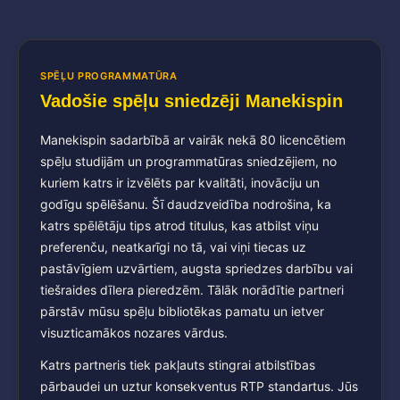
SPĒĻU PROGRAMMATŪRA
Vadošie spēļu sniedzēji Manekispin
Manekispin sadarbībā ar vairāk nekā 80 licencētiem
spēļu studijām un programmatūras sniedzējiem, no
kuriem katrs ir izvēlēts par kvalitāti, inovāciju un
godīgu spēlēšanu. Šī daudzveidība nodrošina, ka
katrs spēlētāju tips atrod titulus, kas atbilst viņu
preferenču, neatkarīgi no tā, vai viņi tiecas uz
pastāvīgiem uzvārtiem, augsta spriedzes darbību vai
tiešraides dīlera pieredzēm. Tālāk norādītie partneri
pārstāv mūsu spēļu bibliotēkas pamatu un ietver
visuzticamākos nozares vārdus.
Katrs partneris tiek pakļauts stingrai atbilstības
pārbaudei un uztur konsekventus RTP standartus. Jūs