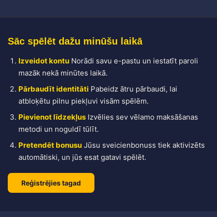
Sāc spēlēt dažu minūšu laikā
Izveidot kontu
Norādi savu e-pastu un iestatīt paroli
mazāk nekā minūtes laikā.
Pārbaudīt identitāti
Pabeidz ātru pārbaudi, lai
atbloķētu pilnu piekļuvi visām spēlēm.
Pievienot līdzekļus
Izvēlies sev vēlamo maksāšanas
metodi un noguldī tūlīt.
Pretendēt bonusu
Jūsu sveicienbonuss tiek aktivizēts
automātiski, un jūs esat gatavi spēlēt.
Reģistrējies tagad