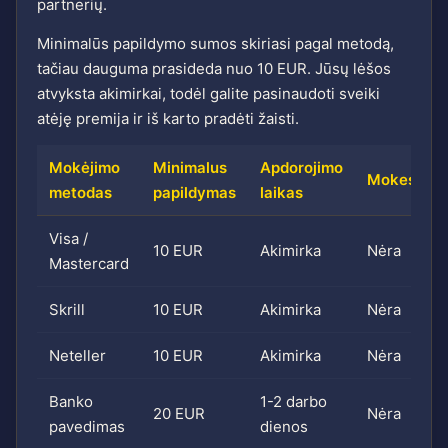
partnerių.
Minimalūs papildymo sumos skiriasi pagal metodą,
tačiau dauguma prasideda nuo 10 EUR. Jūsų lėšos
atvyksta akimirkai, todėl galite pasinaudoti sveiki
atėję premija ir iš karto pradėti žaisti.
Mokėjimo
Minimalus
Apdorojimo
Mokestis
metodas
papildymas
laikas
Visa /
10 EUR
Akimirka
Nėra
Mastercard
Skrill
10 EUR
Akimirka
Nėra
Neteller
10 EUR
Akimirka
Nėra
Banko
1-2 darbo
20 EUR
Nėra
pavedimas
dienos