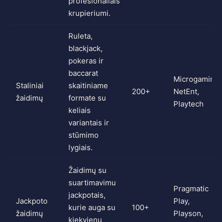
profesionaliais
krupieriumi.
Ruleta,
blackjack,
pokeras ir
baccarat
Microgaming,
Staliniai
skaitiniame
200+
NetEnt,
žaidimų
formate su
Playtech
keliais
variantais ir
stūmimo
lygiais.
Žaidimų su
suartimavimu
Pragmatic
jackpotais,
Jackpoto
Play,
kurie auga su
100+
žaidimų
Playson,
kiekvienu