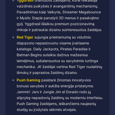
Yggdrasil
orientuotis žaidėjams, kurie reikalauja
vaizdinės puikybės ir avangardinių mechanizmų.
Pavadinimas kaip Valkyrie, Streamer Megabounce
ir Mystic Staple parodyti 3D menus ir pasakojimo
gylį. Yggdrasil išlaikou premium pozicionavimą
rinkoje ir patraukia dizainu suinteresuotus žaidėjus.
Red Tiger
sujungia prieinamumą su vidutinio
diapazono nepastovumu visame įvairiaame
kataloge. Daily Jackpots, Pirates Paradise ir
Batman Begins suteikia dažnus mažesnius
laimėjimus, subalansuotus su savybėmis turtinga
mechanika. JK žaidėjai vertina Red Tiger nuolatinių
išmokų ir paprastos žaidimų dizaino.
Push Gaming
pasidarė žinomas inovatyvios
bonuso savybės ir aukšta energija pristatyme.
Jammin' Jars ir Jungle Jim el Dorado rodo jų
stiprybę nepastovių žaidimų su moderniu interfeisu.
Push Gaming žaidėjams, ieškančiems naujesnių
studijų su įrodytais sėkmės atvejais.