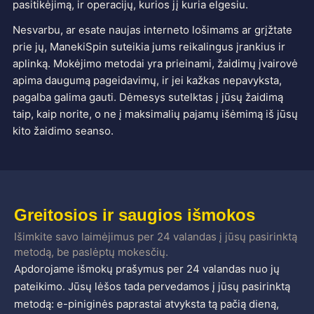
pasitikėjimą, ir operacijų, kurios jį kuria elgesiu.
Nesvarbu, ar esate naujas interneto lošimams ar grįžtate
prie jų, ManekiSpin suteikia jums reikalingus įrankius ir
aplinką. Mokėjimo metodai yra prieinami, žaidimų įvairovė
apima daugumą pageidavimų, ir jei kažkas nepavyksta,
pagalba galima gauti. Dėmesys sutelktas į jūsų žaidimą
taip, kaip norite, o ne į maksimalių pajamų išėmimą iš jūsų
kito žaidimo seanso.
Greitosios ir saugios išmokos
Išimkite savo laimėjimus per 24 valandas į jūsų pasirinktą
metodą, be paslėptų mokesčių.
Apdorojame išmokų prašymus per 24 valandas nuo jų
pateikimo. Jūsų lėšos tada pervedamos į jūsų pasirinktą
metodą: e-piniginės paprastai atvyksta tą pačią dieną,