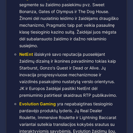
segmente su žaidimo pasiekimu pvz. Sweet
Bonanza, Gates of Olympus ir The Dog House.
Žinomi dėl nuolatinio leidimo ir žaidėjams draugiško
mechanizmo, Pragmatic taip pat veikia pasaulinę
klasę tiesioginio kazino suitą. Žaidėjai juos mėgsta
dėl subalansuoto žaidimo ir dažno reklaminio
susiejimo.
NetEnt
išsiskyrė savo reputacija puoselėjant
žaidimų dizainą ir ikonines pavadinimo tokias kaip
Starburst, Gonzo's Quest ir Dead or Alive. Jų
inovacija progresyviuose mechanizmose ir
vaizdinės pasakojimo nustatytą verslo orientyrus.
JK ir Europos žaidėjai pasitiki NetEnt dėl
premiuminio patirtiesir skaidraus RTP publikavimo.
Evolution Gaming
yra nepabaigtinas tiesioginio
pardavėjo produktų lyderis. Jų Real Dealer
Roulette, Immersive Roulette ir Lightning Baccarat
variantai suteikia transliacijos kokybės srautus su
interaktyviomis savybėmis. Evolution žaidimų šou,