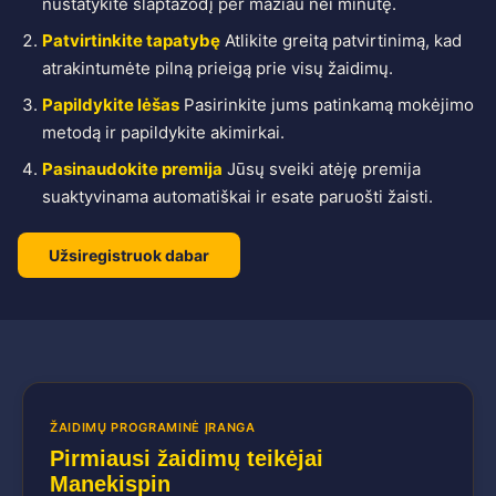
nustatykite slaptažodį per mažiau nei minutę.
Patvirtinkite tapatybę
Atlikite greitą patvirtinimą, kad
atrakintumėte pilną prieigą prie visų žaidimų.
Papildykite lėšas
Pasirinkite jums patinkamą mokėjimo
metodą ir papildykite akimirkai.
Pasinaudokite premija
Jūsų sveiki atėję premija
suaktyvinama automatiškai ir esate paruošti žaisti.
Užsiregistruok dabar
ŽAIDIMŲ PROGRAMINĖ ĮRANGA
Pirmiausi žaidimų teikėjai
Manekispin