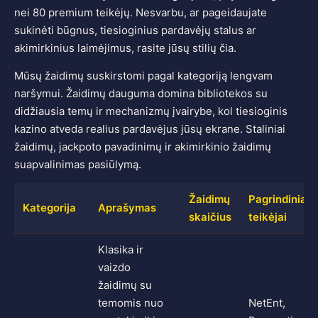
nei 80 premium teikėjų. Nesvarbu, ar pageidaujate
sukinėti būgnus, tiesioginius pardavėjų stalus ar
akimirkinius laimėjimus, rasite jūsų stilių čia.
Mūsų žaidimų suskirstomi pagal kategoriją lengvam
naršymui. Žaidimų dauguma domina bibliotekos su
didžiausia temų ir mechanizmų įvairybe, kol tiesioginis
kazino atveda realius pardavėjus jūsų ekrane. Staliniai
žaidimų, jackpoto pavadinimų ir akimirkinio žaidimų
suapvalinimas pasiūlymą.
Žaidimų
Pagrindiniai
Kategorija
Aprašymas
skaičius
teikėjai
Klasika ir
vaizdo
žaidimų su
temomis nuo
NetEnt,