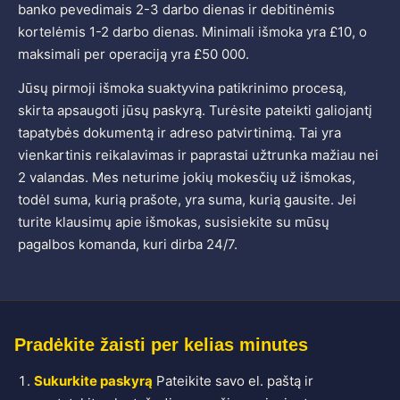
banko pevedimais 2-3 darbo dienas ir debitinėmis
kortelėmis 1-2 darbo dienas. Minimali išmoka yra £10, o
maksimali per operaciją yra £50 000.
Jūsų pirmoji išmoka suaktyvina patikrinimo procesą,
skirta apsaugoti jūsų paskyrą. Turėsite pateikti galiojantį
tapatybės dokumentą ir adreso patvirtinimą. Tai yra
vienkartinis reikalavimas ir paprastai užtrunka mažiau nei
2 valandas. Mes neturime jokių mokesčių už išmokas,
todėl suma, kurią prašote, yra suma, kurią gausite. Jei
turite klausimų apie išmokas, susisiekite su mūsų
pagalbos komanda, kuri dirba 24/7.
Pradėkite žaisti per kelias minutes
Sukurkite paskyrą
Pateikite savo el. paštą ir