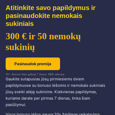
Atitinkite savo papildymus ir
pasinaudokite nemokais
sukiniais
300 € ir 50 nemokų
sukinių
Pasinaudok premija
18+. Bonuso lėšos galioja 7 dienas. S&K taikoma.
Gaukite sutapusias jūsų pirmiesiems dviem
papildymuose su bonuso lėšomis ir nemokais sukiniais
jūsų sveiki atėję sukinime. Kiekvienas papildymas,
kuriame darate per pirmas 7 dienas, tinka šiam
pasiūlymui.
Visos bonuso lėšos gauna 30x žaidimas reikalavimą.