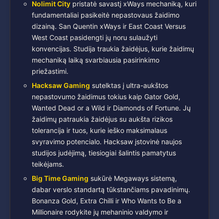
Nolimit City
pristatė savastį xWays mechaniką, kuri
fundamentaliai pasikeitė nepastovaus žaidimo
dizainą. San Quentin xWays ir East Coast Versus
West Coast pasidengti jų noru sulaužyti
konvencijas. Studija traukia žaidėjus, kurie žaidimų
mechaniką laiką svarbiausia pasirinkimo
priežastimi.
Hacksaw Gaming
sutelktas į ultra-aukštos
nepastovumo žaidimus tokius kaip Gator Gold,
Wanted Dead or a Wild ir Diamonds of Fortune. Jų
žaidimų patraukia žaidėjus su aukšta rizikos
tolerancija ir tuos, kurie ieško maksimalaus
svyravimo potencialo. Hacksaw įstovinė naujos
studijos judėjimą, tiesiogiai šalintis pamatytus
teikėjams.
Big Time Gaming
sukūrė Megaways sistemą,
dabar verslo standartą tūkstančiams pavadinimų.
Bonanza Gold, Extra Chilli ir Who Wants to Be a
Millionaire rodykite jų mehaninio valdymo ir