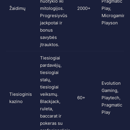
nuotykio iki
Pragmatic
Žaidimų
mitologijos.
2000+
Play,
Progresiyvūs
Microgaming,
jackpotai ir
Playson
bonus
savybės
įtrauktos.
Tiesiogiai
pardavėjų,
tiesiogiai
stalų,
Evolution
tiesiogiai
Gaming,
Tiesioginis
veiksmų.
60+
Playtech,
kazino
Blackjack,
Pragmatic
ruleta,
Play
baccarat ir
pokeras su