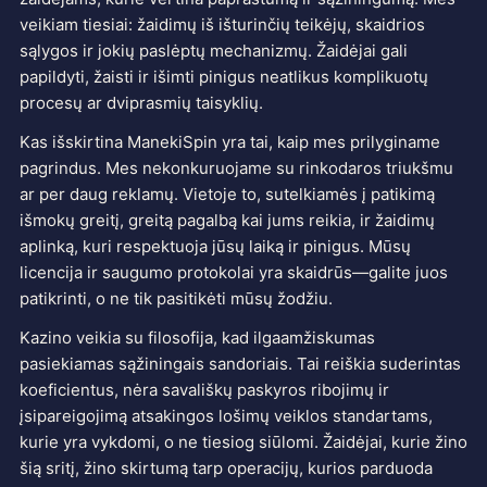
veikiam tiesiai: žaidimų iš išturinčių teikėjų, skaidrios
sąlygos ir jokių paslėptų mechanizmų. Žaidėjai gali
papildyti, žaisti ir išimti pinigus neatlikus komplikuotų
procesų ar dviprasmių taisyklių.
Kas išskirtina ManekiSpin yra tai, kaip mes prilyginame
pagrindus. Mes nekonkuruojame su rinkodaros triukšmu
ar per daug reklamų. Vietoje to, sutelkiamės į patikimą
išmokų greitį, greitą pagalbą kai jums reikia, ir žaidimų
aplinką, kuri respektuoja jūsų laiką ir pinigus. Mūsų
licencija ir saugumo protokolai yra skaidrūs—galite juos
patikrinti, o ne tik pasitikėti mūsų žodžiu.
Kazino veikia su filosofija, kad ilgaamžiskumas
pasiekiamas sąžiningais sandoriais. Tai reiškia suderintas
koeficientus, nėra savališkų paskyros ribojimų ir
įsipareigojimą atsakingos lošimų veiklos standartams,
kurie yra vykdomi, o ne tiesiog siūlomi. Žaidėjai, kurie žino
šią sritį, žino skirtumą tarp operacijų, kurios parduoda