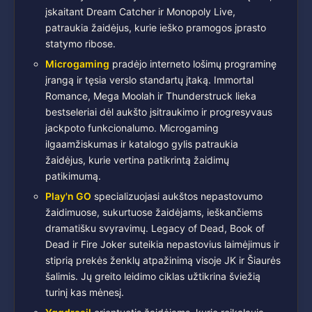
įskaitant Dream Catcher ir Monopoly Live,
patraukia žaidėjus, kurie ieško pramogos įprasto
statymo ribose.
Microgaming
pradėjo interneto lošimų programinę
įrangą ir tęsia verslo standartų įtaką. Immortal
Romance, Mega Moolah ir Thunderstruck lieka
bestseleriai dėl aukšto įsitraukimo ir progresyvaus
jackpoto funkcionalumo. Microgaming
ilgaamžiskumas ir katalogo gylis patraukia
žaidėjus, kurie vertina patikrintą žaidimų
patikimumą.
Play'n GO
specializuojasi aukštos nepastovumo
žaidimuose, sukurtuose žaidėjams, ieškančiems
dramatišku svyravimų. Legacy of Dead, Book of
Dead ir Fire Joker suteikia nepastovius laimėjimus ir
stiprią prekės ženklų atpažinimą visoje JK ir Šiaurės
šalimis. Jų greito leidimo ciklas užtikrina šviežią
turinį kas mėnesį.