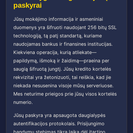
paskyrai
Jūsų mokėjimo informacija ir asmeniniai
duomenys yra šifruoti naudojant 256 bitų SSL
technologiją, tą patį standartą, kuriame
naudojamas bankus ir finansines institucijas.
Kiekviena operacija, kurią atliekate—
papildymą, išmoką ir žaidimą—praeina per
saugią šifruotą jungtį. Jūsų kredito kortelės
rekvizitai yra žetonizuoti, tai reiškia, kad jie
niekada nesusenina visoje mūsų serveriuose.
Mes neturime prieigos prie jūsų visos kortelės
numerio.
Jūsų paskyra yra apsaugota daugialypės
autentifikacijos protokolais. Prisijungimo
bandymų stebimas tikrą laiką dėl įtartino