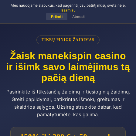
Mes naudojame slapukus, kad pagerinti jūsų patirtį mūsų svetainėje.
manekispin casino
Išsamiau
Priimti
Atmesti
TIKRŲ PINIGŲ ŽAIDIMAS
Žaisk manekispin casino
ir išimk savo laimėjimus tą
pačią dieną
Pasirinkite iš tūkstančių žaidimų ir tiesioginių žaidimų.
Greiti papildymai, patikrintas išmokų greitumas ir
skaidrios sąlygos. Užsiregistruokite dabar, kad
pamatytumėte, kas galima.