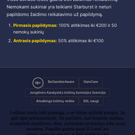
Nemokami sukiniai yra teikiami Starburst ir neturi
papildomo žaidimo reikalavimo už papildymą.
Pirmasis papildymas:
100% atitikimas iki €200 ir 50
nemokų sukinių
Antrasis papildymas:
50% atitikimas iki €100
BeGambleAware
GamCare
18+
Jungtinės Karalystės lošimų komisijos licencija
Atsakinga lošimų veikla
SSL saugi
Lošimas turėtų būti pramoga, o ne būdas uždirbti pinigus. Jis
gali tapti priklausomybe. Jei jaučiatės, kad kontrolę mažiau,
nustatykite papildymo ribas, padarykite pertraukas arba savęs
nesuėmę. Pagalba galima gauti iš GamCare
(www.gamcare.org.uk) ir BeGambleAware