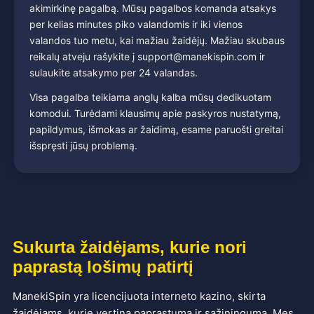
akimirkinę pagalbą. Mūsų pagalbos komanda atsakys
per kelias minutes piko valandomis ir iki vienos
valandos tuo metu, kai mažiau žaidėjų. Mažiau skubaus
reikalų atveju rašykite į
support@manekispin.com
ir
sulaukite atsakymo per 24 valandas.
Visa pagalba teikiama anglų kalba mūsų dedikuotam
komodui. Turėdami klausimų apie paskyros nustatymą,
papildymus, išmokas ar žaidimą, esame paruošti greitai
išspręsti jūsų problemą.
Sukurta žaidėjams, kurie nori
paprastą lošimų patirtį
ManekiSpin yra licencijuota interneto kazino, skirta
žaidėjams, kurie vertina paprastumą ir sąžiningumą. Mes