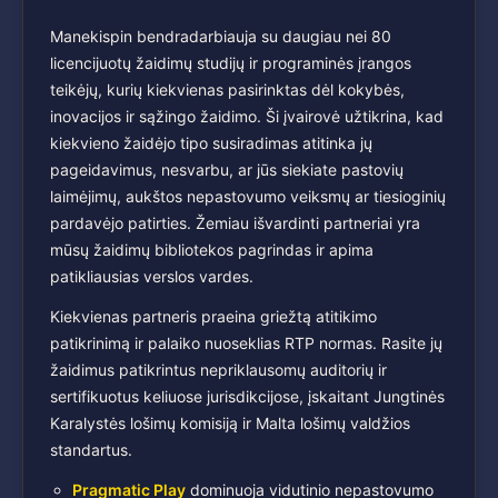
Manekispin bendradarbiauja su daugiau nei 80
licencijuotų žaidimų studijų ir programinės įrangos
teikėjų, kurių kiekvienas pasirinktas dėl kokybės,
inovacijos ir sąžingo žaidimo. Ši įvairovė užtikrina, kad
kiekvieno žaidėjo tipo susiradimas atitinka jų
pageidavimus, nesvarbu, ar jūs siekiate pastovių
laimėjimų, aukštos nepastovumo veiksmų ar tiesioginių
pardavėjo patirties. Žemiau išvardinti partneriai yra
mūsų žaidimų bibliotekos pagrindas ir apima
patikliausias verslos vardes.
Kiekvienas partneris praeina griežtą atitikimo
patikrinimą ir palaiko nuoseklias RTP normas. Rasite jų
žaidimus patikrintus nepriklausomų auditorių ir
sertifikuotus keliuose jurisdikcijose, įskaitant Jungtinės
Karalystės lošimų komisiją ir Malta lošimų valdžios
standartus.
Pragmatic Play
dominuoja vidutinio nepastovumo