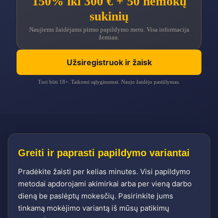
150% iki 300 € + 50 nemokų
sukinių
Naujiems žaidėjams pirmo papildymo metu. Visa informacija
žemiau.
Užsiregistruok ir žaisk
Turi būti 18+. Taikomi sąlyginumai. Naujo žaidėjo pasiūlymas.
Greiti ir paprasti papildymo variantai
Pradėkite žaisti per kelias minutes. Visi papildymo
metodai apdorojami akimirkai arba per vieną darbo
dieną be paslėptų mokesčių. Pasirinkite jums
tinkamą mokėjimo variantą iš mūsų patikimų