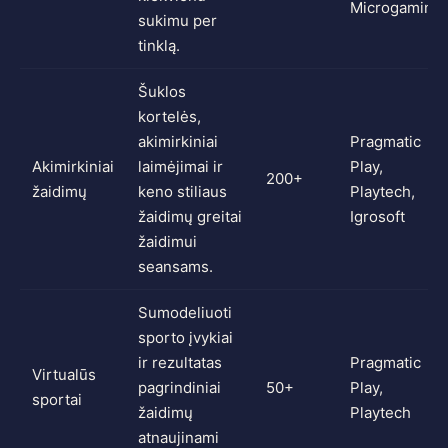
Microgaming
sukimu per
tinklą.
Šuklos
kortelės,
akimirkiniai
Pragmatic
Akimirkiniai
laimėjimai ir
Play,
200+
žaidimų
keno stiliaus
Playtech,
žaidimų greitai
Igrosoft
žaidimui
seansams.
Sumodeliuoti
sporto įvykiai
ir rezultatas
Pragmatic
Virtualūs
pagrindiniai
50+
Play,
sportai
žaidimų
Playtech
atnaujinami