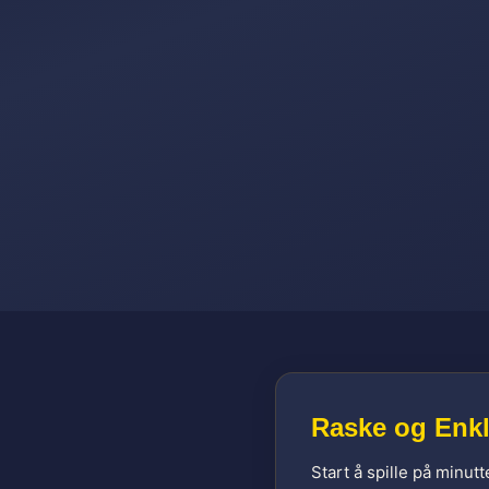
Raske og Enk
Start å spille på minut