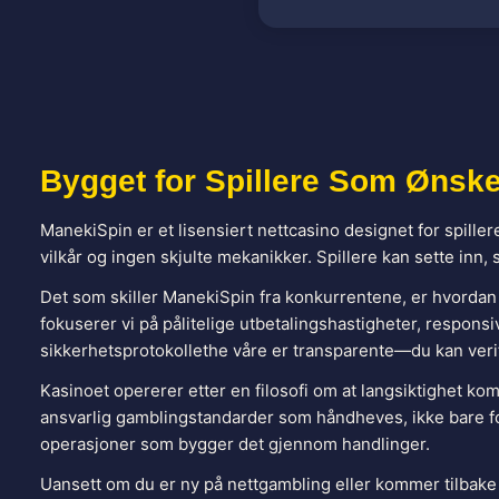
Bygget for Spillere Som Ønsk
ManekiSpin er et lisensiert nettcasino designet for spillere
vilkår og ingen skjulte mekanikker. Spillere kan sette inn,
Det som skiller ManekiSpin fra konkurrentene, er hvordan
fokuserer vi på pålitelige utbetalingshastigheter, responsi
sikkerhetsprotokollethe våre er transparente—du kan verifi
Kasinoet opererer etter en filosofi om at langsiktighet ko
ansvarlig gamblingstandarder som håndheves, ikke bare for
operasjoner som bygger det gjennom handlinger.
Uansett om du er ny på nettgambling eller kommer tilbake t