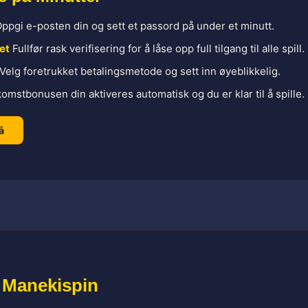
ppgi e-posten din og sett et passord på under et minutt.
tet
Fullfør rask verifisering for å låse opp full tilgang til alle spill.
Velg foretrukket betalingsmetode og sett inn øyeblikkelig.
omstbonusen din aktiveres automatisk og du er klar til å spille.
å
å Manekispin