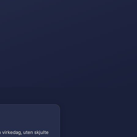
 virkedag, uten skjulte