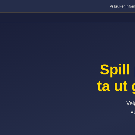
Vi bruker infor
Spil
ta ut
Vel
v