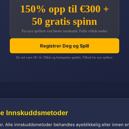
150% opp til €300 +
50 gratis spinn
For nye spillere ved første innskudd. Fulle vilkår under.
Registrer Deg og Spill
Du må være 18+ år. Vilkår og betingelser gjelder. Tilbud for nye spillere.
le Innskuddsmetoder
ter. Alle innskuddsmetoder behandles øyeblikkelig eller innen en