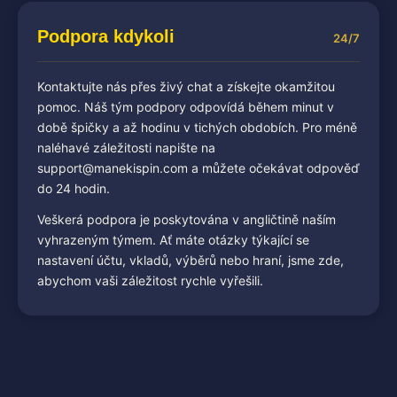
Podpora kdykoli
24/7
Kontaktujte nás přes živý chat a získejte okamžitou
pomoc. Náš tým podpory odpovídá během minut v
době špičky a až hodinu v tichých obdobích. Pro méně
naléhavé záležitosti napište na
support@manekispin.com
a můžete očekávat odpověď
do 24 hodin.
Veškerá podpora je poskytována v angličtině naším
vyhrazeným týmem. Ať máte otázky týkající se
nastavení účtu, vkladů, výběrů nebo hraní, jsme zde,
abychom vaši záležitost rychle vyřešili.