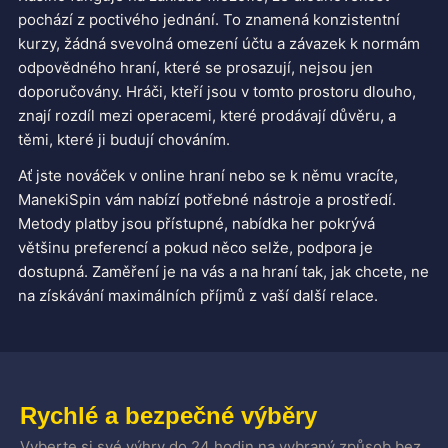
pochází z poctivého jednání. To znamená konzistentní
kurzy, žádná svevolná omezení účtu a závazek k normám
odpovědného hraní, které se prosazují, nejsou jen
doporučovány. Hráči, kteří jsou v tomto prostoru dlouho,
znají rozdíl mezi operacemi, které prodávají důvěru, a
těmi, které ji budují chováním.
Ať jste nováček v online hraní nebo se k němu vracíte,
ManekiSpin vám nabízí potřebné nástroje a prostředí.
Metody platby jsou přístupné, nabídka her pokrývá
většinu preferencí a pokud něco selže, podpora je
dostupná. Zaměření je na vás a na hraní tak, jak chcete, ne
na získávání maximálních příjmů z vaší další relace.
Rychlé a bezpečné výběry
Vyberte si své výhry do 24 hodin na vybraný způsob bez