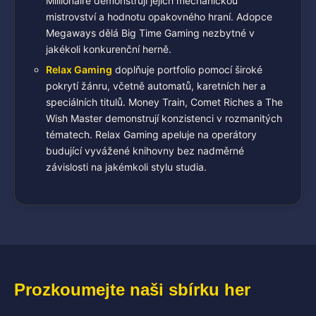
Millionaire demonstrují jejich mechanickou
mistrovství a hodnotu opakovného hraní. Adopce
Megaways dělá Big Time Gaming nezbytné v
jakékoli konkurenční herně.
Relax Gaming
doplňuje portfolio pomocí široké
pokrytí žánru, včetně automatů, karetních her a
speciálních titulů. Money Train, Comet Riches a The
Wish Master demonstrují konzistenci v rozmanitých
tématech. Relax Gaming apeluje na operátory
budující vyvážené knihovny bez nadměrné
závislosti na jakémkoli stylu studia.
Prozkoumejte naši sbírku her