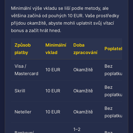
Minimální výše vkladu se liší podle metody, ale
většina začíná od pouhých 10 EUR. Vaše prostředky
přijdou okamžitě, abyste mohli uplatnit svůj vítací
bonus a začít hrát hned.
Způsob
Minimální
Doba
Poplatek
platby
vklad
zpracování
Visa /
Bez
10 EUR
Okamžitě
Mastercard
poplatku
Bez
Skrill
10 EUR
Okamžitě
poplatku
Bez
Neteller
10 EUR
Okamžitě
poplatku
1–2
Bankovní
Bez