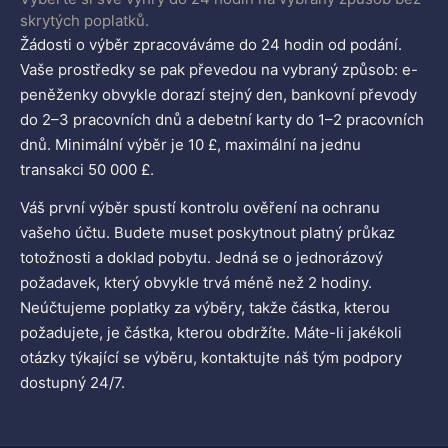
skrytých poplatků.
Žádosti o výběr zpracováváme do 24 hodin od podání.
Vaše prostředky se pak převedou na vybraný způsob: e-
peněženky obvykle dorazí stejný den, bankovní převody
do 2–3 pracovních dnů a debetní karty do 1–2 pracovních
dnů. Minimální výběr je 10 £, maximální na jednu
transakci 50 000 £.
Váš první výběr spustí kontrolu ověření na ochranu
vašeho účtu. Budete muset poskytnout platný průkaz
totožnosti a doklad pobytu. Jedná se o jednorázový
požadavek, který obvykle trvá méně než 2 hodiny.
Neúčtujeme poplatky za výběry, takže částka, kterou
požadujete, je částka, kterou obdržíte. Máte-li jakékoli
otázky týkající se výběru, kontaktujte náš tým podpory
dostupný 24/7.