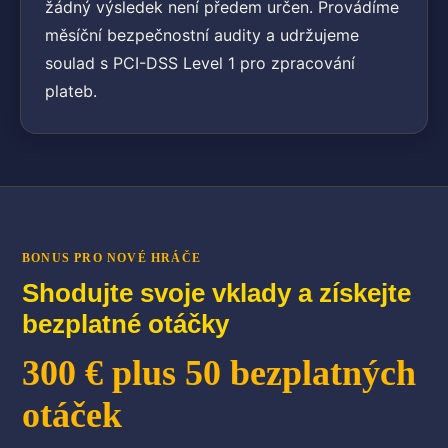
žádný výsledek není předem určen. Provádíme
měsíční bezpečnostní audity a udržujeme
soulad s PCI-DSS Level 1 pro zpracování
plateb.
BONUS PRO NOVÉ HRÁČE
Shodujte svoje vklady a získejte
bezplatné otáčky
300 € plus 50 bezplatných
otáček