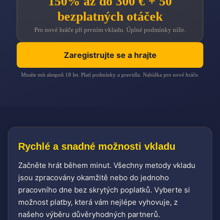
150% až do 300 € + 50
bezplatných otáček
Pro nové hráče při prvním vkladu. Úplné podmínky níže.
Zaregistrujte se a hrajte
Musíte mít alespoň 18 let. Platí podmínky a pravidla. Nabídka pro nové hráče.
Rychlé a snadné možnosti vkladu
Začněte hrát během minut. Všechny metody vkladu
jsou zpracovány okamžitě nebo do jednoho
pracovního dne bez skrytých poplatků. Vyberte si
možnost platby, která vám nejlépe vyhovuje, z
našeho výběru důvěryhodných partnerů.