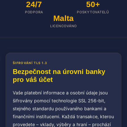
24/7
50+
PODPORA
POSKYTOVATELŮ
Malta
LICENCOVÁNO
ŠIFROVÁNÍ TLS 1.3
Bezpečnost na úrovni banky
pro váš účet
Vaše platební informace a osobní údaje jsou
šifrovány pomocí technologie SSL 256-bit,
stejného standardu používaného bankami a
finančními institucemi. Každá transakce, kterou
provedete – vklady, výběry a hraní – prochází