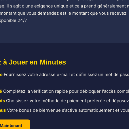
se. Il s'agit d'une exigence unique et cela prend généralement 
e montant que vous demandez est le montant que vous recevez. P
sponible 24/7.
à Jouer en Minutes
te
Fournissez votre adresse e-mail et définissez un mot de pas
té
Complétez la vérification rapide pour débloquer l'accès comple
nds
Choisissez votre méthode de paiement préférée et déposez
nus
Votre bonus de bienvenue s'active automatiquement et vous 
 Maintenant