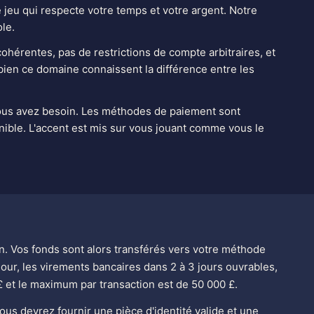
jeu qui respecte votre temps et votre argent. Notre
le.
cohérentes, pas de restrictions de compte arbitraires, et
ien ce domaine connaissent la différence entre les
vous avez besoin. Les méthodes de paiement sont
onible. L'accent est mis sur vous jouant comme vous le
n. Vos fonds sont alors transférés vers votre méthode
our, les virements bancaires dans 2 à 3 jours ouvrables,
 £ et le maximum par transaction est de 50 000 £.
ous devrez fournir une pièce d'identité valide et une