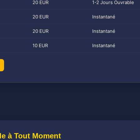
20 EUR
1-2 Jours Ouvrable
20 EUR
Instantané
20 EUR
Instantané
10 EUR
Instantané
de à Tout Moment