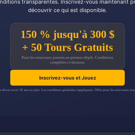
nditions transparentes. Inscrivez-vous maintenant p
découvrir ce qui est disponible.
150 % jusqu'à 300 $
+ 50 Tours Gratuits
Pour les nouveaux joueurs au premier dépôt. Conditions
complètes ci-dessous.
Inscrivez-vous et Jouez
 devez avoir 18 ans ou plus. Les conditions générales s'appliquent. Offre pour les nouveaux jou