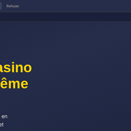
Refuser
asino
 même
x en
et