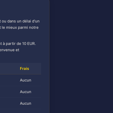
 ou dans un délai d'un
t le mieux parmi notre
 à partir de 10 EUR.
ienvenue et
Frais
Aucun
Aucun
Aucun