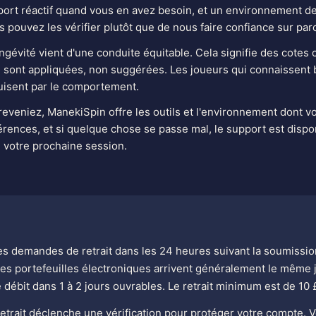
ort réactif quand vous en avez besoin, et un environnement de 
 pouvez les vérifier plutôt que de nous faire confiance sur paro
ngévité vient d'une conduite équitable. Cela signifie des cotes 
sont appliquées, non suggérées. Les joueurs qui connaissent b
ruisent par le comportement.
eveniez, ManekiSpin offre les outils et l'environnement dont 
férences, et si quelque chose se passe mal, le support est disp
 votre prochaine session.
es demandes de retrait dans les 24 heures suivant la soumissio
les portefeuilles électroniques arrivent généralement le même j
e débit dans 1 à 2 jours ouvrables. Le retrait minimum est de 10
etrait déclenche une vérification pour protéger votre compte. V