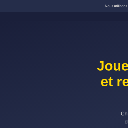
Nous utilisons
Joue
et r
Cho
d